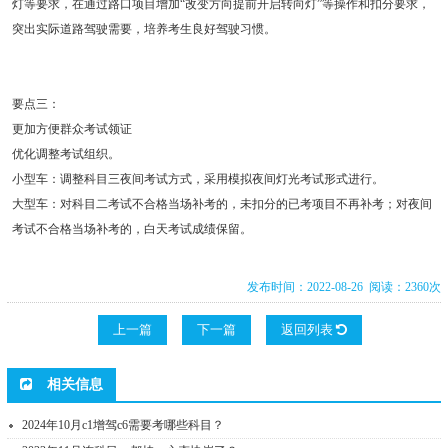
灯等要求，在通过路口项目增加“改变方向提前开启转向灯”等操作和扣分要求，
突出实际道路驾驶需要，培养考生良好驾驶习惯。
要点三：
更加方便群众考试领证
优化调整考试组织。
小型车：调整科目三夜间考试方式，采用模拟夜间灯光考试形式进行。
大型车：对科目二考试不合格当场补考的，未扣分的已考项目不再补考；对夜间
考试不合格当场补考的，白天考试成绩保留。
发布时间：2022-08-26 阅读：2360次
上一篇
下一篇
返回列表
相关信息
2024年10月c1增驾c6需要考哪些科目？