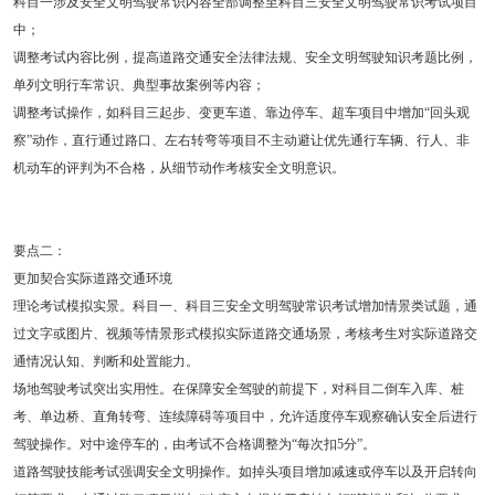
科目一涉及安全文明驾驶常识内容全部调整至科目三安全文明驾驶常识考试项目
中；
调整考试内容比例，提高道路交通安全法律法规、安全文明驾驶知识考题比例，
单列文明行车常识、典型事故案例等内容；
调整考试操作，如科目三起步、变更车道、靠边停车、超车项目中增加“回头观
察”动作，直行通过路口、左右转弯等项目不主动避让优先通行车辆、行人、非
机动车的评判为不合格，从细节动作考核安全文明意识。
要点二：
更加契合实际道路交通环境
理论考试模拟实景。科目一、科目三安全文明驾驶常识考试增加情景类试题，通
过文字或图片、视频等情景形式模拟实际道路交通场景，考核考生对实际道路交
通情况认知、判断和处置能力。
场地驾驶考试突出实用性。在保障安全驾驶的前提下，对科目二倒车入库、桩
考、单边桥、直角转弯、连续障碍等项目中，允许适度停车观察确认安全后进行
驾驶操作。对中途停车的，由考试不合格调整为“每次扣5分”。
道路驾驶技能考试强调安全文明操作。如掉头项目增加减速或停车以及开启转向