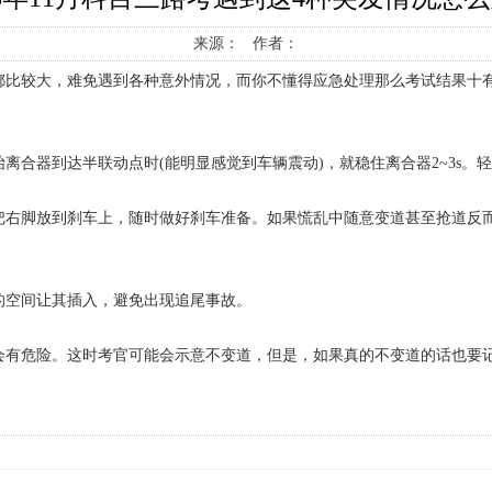
来源： 作者：
都比较大，难免遇到各种意外情况，而你不懂得应急处理那么考试结果十有
离合器到达半联动点时(能明显感觉到车辆震动)，就稳住离合器2~3s。
把右脚放到刹车上，随时做好刹车准备。如果慌乱中随意变道甚至抢道反
的空间让其插入，避免出现追尾事故。
有危险。这时考官可能会示意不变道，但是，如果真的不变道的话也要记