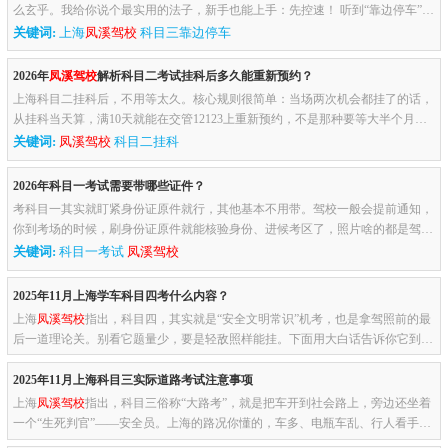
么玄乎。我给你说个最实用的法子，新手也能上手：先控速！ 听到“靠边停车”指
令后，先打右转向灯，保持3秒以上再动方向。然后踩离合（手动挡...
关键词:
上海
凤溪驾校
科目三靠边停车
2026年
凤溪驾校
解析科目二考试挂科后多久能重新预约？
上海科目二挂科后，不用等太久。核心规则很简单：当场两次机会都挂了的话，
从挂科当天算，满10天就能在交管12123上重新预约，不是那种要等大半个月的
离谱规定。给你捋捋实在的：比如你这周三挂了，下周六就满10天，周...
关键词:
凤溪驾校
科目二挂科
2026年科目一考试需要带哪些证件？
考科目一其实就盯紧身份证原件就行，其他基本不用带。驾校一般会提前通知，
你到考场的时候，刷身份证原件就能核验身份、进候考区了，照片啥的都是驾校
之前给你录入系统的，不用额外准备。要是真忘带身份证了，就赶紧...
关键词:
科目一考试
凤溪驾校
2025年11月上海学车科目四考什么内容？
上海
凤溪驾校
指出，科目四，其实就是“安全文明常识”机考，也是拿驾照前的最
后一道理论关。别看它题量少，要是轻敌照样能挂。下面用大白话告诉你它到底
考啥、怎么考，以及怎么一把过。先给你吃个定心丸题量：50道题...
2025年11月上海科目三实际道路考试注意事项
上海
凤溪驾校
指出，科目三俗称“大路考”，就是把车开到社会路上，旁边还坐着
一个“生死判官”——安全员。上海的路况你懂的，车多、电瓶车乱、行人看手
机，下面这份“保命+保过”清单，你背下来，考试当天心里就有底...