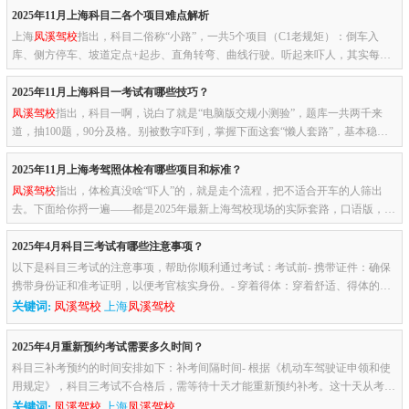
2025年11月上海科目二各个项目难点解析
上海
凤溪驾校
指出，科目二俗称“小路”，一共5个项目（C1老规矩）：倒车入
库、侧方停车、坡道定点+起步、直角转弯、曲线行驶。听起来吓人，其实每个
点都有“偷懒公式”。下面给你拆难点，说人话，听完直接拿去跟教练...
2025年11月上海科目一考试有哪些技巧？
凤溪驾校
指出，科目一啊，说白了就是“电脑版交规小测验”，题库一共两千来
道，抽100题，90分及格。别被数字吓到，掌握下面这套“懒人套路”，基本稳
过：先别急着啃书，下个靠谱APP驾考宝典、元贝、车轮都行，选个界...
2025年11月上海考驾照体检有哪些项目和标准？
凤溪驾校
指出，体检真没啥“吓人”的，就是走个流程，把不适合开车的人筛出
去。下面给你捋一遍——都是2025年最新上海驾校现场的实际套路，口语版，听
完你心里就有底了：到场先填表一张《驾驶人身体条件证明》，大概...
2025年4月科目三考试有哪些注意事项？
以下是科目三考试的注意事项，帮助你顺利通过考试：考试前- 携带证件：确保
携带身份证和准考证明，以便考官核实身份。- 穿着得体：穿着舒适、得体的服
装和鞋子，避免穿着高跟鞋或拖鞋。- 提前到达考场：提前到达考场...
关键词:
凤溪驾校
上海
凤溪驾校
2025年4月重新预约考试需要多久时间？
科目三补考预约的时间安排如下：补考间隔时间- 根据《机动车驾驶证申领和使
用规定》，科目三考试不合格后，需等待十天才能重新预约补考。这十天从考试
挂科的次日开始计算。预约成功到考试的时间- 预约科目三补考通常...
关键词:
凤溪驾校
上海
凤溪驾校