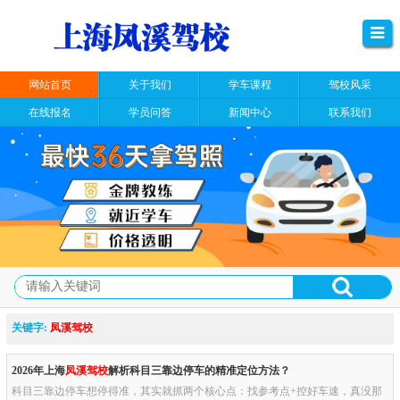
网站首页
关于我们
学车课程
驾校风采
在线报名
学员问答
新闻中心
联系我们
关键字:
凤溪驾校
2026年上海
凤溪驾校
解析科目三靠边停车的精准定位方法？
科目三靠边停车想停得准，其实就抓两个核心点：找参考点+控好车速，真没那