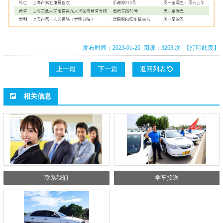
发布时间：2023-01-26 阅读：3263 次
【打印此页】
上一篇
下一篇
返回列表
相关信息
联系我们
学车接送