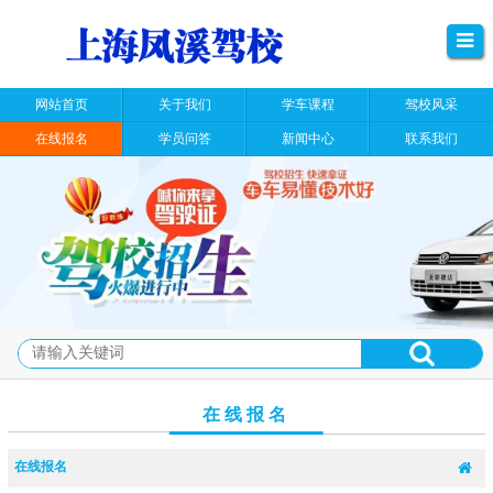
网站首页
关于我们
学车课程
驾校风采
在线报名
学员问答
新闻中心
联系我们
在线报名
在线报名