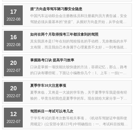
过，在这里，驾驶员考试网为大家总结了科目三的四项基本操
作步骤，分别是上车启动步骤、停车步骤、转...
搓”方向盘等驾车陋习酿安全隐患
17
中国汽车运动联合会注册教练员和注册裁判员方勇告诫，安全
2022-08
驾驶必须从最基本的“坐姿”、从握好方向盘开始，从学会规划
路线和精准的控制速度及刹车做起。大多数车主缺乏安全驾驶
意识记者前日在一大型停车场静观十分钟...
如何在两个月取得报考三年都没拿到的驾照
16
其实我原本是17年在别的驾校报名的手动档，无奈教练的水平
2022-08
太有限，而且我自己本身属于心理素质不太好，一到考场就极
度紧张，导致一直没有考出来。到了20年马上3年就要过期了，
在朋友的介绍下转到了派学车的驾校继续学...
掌握路考口诀 提高学习效率
20
口诀是掌握一项技能比较快捷的方法，容易记忆，那么，路考
2022-07
的口诀有哪些呢，下面让小编教你几个：1、上车：一挂(一档)
二转(向灯)三喇叭，四看(左后视镜)五放(手刹)六行走；2、行
车：一关(转向灯)二看(左右后视镜)；3、...
夏季学车10大注意事项
20
夏季来临，又将是一大波的学车热，关于夏季学车我是很有经
2022-07
验的，毕竟当初我也是夏季学的车。现在就给大家分享一下夏
季学车的注意事项。1、练车过程中如果感觉身体不舒服，千万
不要硬撑，应马上告诉教练，及时到阴凉处...
驾照科目一考试可以考几次
12
于学车考试的重考次数等相关事项，《机动车驾驶证申领和使
2022-07
用规定》(公安部令第123号)中明确指出：一、考试科目按顺
序，考试之前要预约三个科目按顺序分别预约考试，每个科目