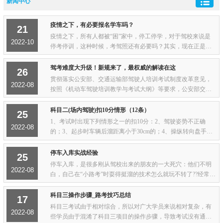
新闻中心
疫情之下，有必要报名学车吗？
21
疫情之下，所有人都被“困”家中，停工停学，对于驾校来说是
2022-10
停考停训，这种时候，考驾照还有必要吗？其实，现在正是报
考驾照的好时机。目前虽然停止了培训和考试，但是招生目前
依然是如火如荼，线上报名，一样沟通，...
驾考难度大升级！新规来了，最权威的解读在这
26
贯彻落实公安部、交通运输部驾驶人培训考试制度改革意见，
2022-08
按照《机动车驾驶培训教学与考试大纲》等要求，公安部交通
管理科研所承担了《驾驶人考试内容与方法》（GA 1026）等行
业标准修订工作。经公安部批准，新版标准...
科目二(场内驾驶)扣10分情形（12条）
25
1、考试时出现下列情形之一的扣10分：2、驾驶姿势不正确
2022-08
的；3、起步时车辆后溜距离小于30cm的；4、操纵转向盘手法
不合理的；5、起步或行驶中挂错挡，不能及时纠正的；6、起
步、转向、变更车道、超车、停车前不使用或...
停车入库实战经验
25
停车入库，是很多刚从驾校出来的朋友的一大死穴：他们不明
2022-08
白，自己在“小路考”时耍得挺溜的技术怎么就玩不转了??经常是
前后左右险象环生，手忙脚乱半天车还是停得七歪八斜？下面
三步，让你迅速从“学院派”变为“实...
科目三操作步骤_路考技巧总结
17
科目三考试由于相对综合，所以对广大学员来说相对复杂，有
2022-08
些学员由于混淆了科目三项目的操作步骤，导致考试没有通