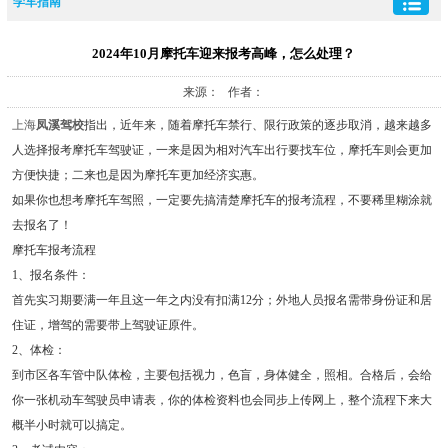
学车指南
2024年10月摩托车迎来报考高峰，怎么处理？
来源： 作者：
上海
凤溪驾校
指出，近年来，随着摩托车禁行、限行政策的逐步取消，越来越多
人选择报考摩托车驾驶证，一来是因为相对汽车出行要找车位，摩托车则会更加
方便快捷；二来也是因为摩托车更加经济实惠。
如果你也想考摩托车驾照，一定要先搞清楚摩托车的报考流程，不要稀里糊涂就
去报名了！
摩托车报考流程
1、报名条件：
首先实习期要满一年且这一年之内没有扣满12分；外地人员报名需带身份证和居
住证，增驾的需要带上驾驶证原件。
2、体检：
到市区各车管中队体检，主要包括视力，色盲，身体健全，照相。合格后，会给
你一张机动车驾驶员申请表，你的体检资料也会同步上传网上，整个流程下来大
概半小时就可以搞定。