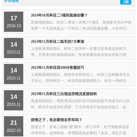
学车指南
2024年10月科目二5项到底难在哪？
17
凤溪驾校指出，科目二考试一共有5个项目，是很多学员心中的
2024-10
噩梦！今天就来盘点一下科目二考试到底难在哪，小伙伴们赶
紧来避雷。1、坡道起步防止溜车问题：坡道起步后，离合如果
抬的太快就会导致熄火；抬的不够松刹车...
2023年11月科目二练车的7大事项
14
上海凤溪驾校指出，科目二练车时一定要注意养成良好的习
2023-11
惯，不然考试时很容易挂科。快来看看你有没有这些坏习惯！
学车驾考最怕出错，每次出错肯定都被教练骂。很多学员不能
理解，认为大家都是成年人，出了错说出来，...
2023年11月科目四100分答题技巧
14
上海凤溪驾校指出，有的学员对科目二、科目三这种路考完全
2023-11
不担心，而对科目一、科目四就感觉很吃力。科目一和科目四
是理论考试，今天跟大家聊聊科目四的答题技巧，作为整个驾
考里面的最后一项，可千万别在关键时刻掉...
2023年11月科目三出现这些情况直接挂科
14
凤溪驾校指出，驾照考试比挂科还可怕的就是不知道为什么挂
2023-11
科，因为不知道挂科原因，下次补考也不知道如何改正，还是
不能顺利通过考试。下面小编告诉大家科目三出现哪些情况会
直接挂科！上车准备起步1、不能正确使用安...
疫情之下，有必要报名学车吗？
21
疫情之下，所有人都被“困”家中，停工停学，对于驾校来说是
2022-10
停考停训，这种时候，考驾照还有必要吗？其实，现在正是报