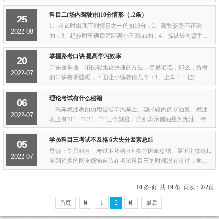
考驾照的好时机。目前虽然停止了培训和考试，但是招生目前
依然是如火如荼，线上报名，一样沟通，...
科目二(场内驾驶)扣10分情形（12条）
25
1、考试时出现下列情形之一的扣10分：2、驾驶姿势不正确
2022-08
的；3、起步时车辆后溜距离小于30cm的；4、操纵转向盘手法
不合理的；5、起步或行驶中挂错挡，不能及时纠正的；6、起
步、转向、变更车道、超车、停车前不使用或...
掌握路考口诀 提高学习效率
20
口诀是掌握一项技能比较快捷的方法，容易记忆，那么，路考
2022-07
的口诀有哪些呢，下面让小编教你几个：1、上车：一挂(一档)
二转(向灯)三喇叭，四看(左后视镜)五放(手刹)六行走；2、行
车：一关(转向灯)二看(左右后视镜)；3、...
理论考试有什么秘籍
06
汽车燃油表的功用是指示汽车主、副邮箱内的存油量。燃油
2022-07
表上有“0”、“1/2”、“1”三个刻度，分别表示储油量为无油、半箱
油和满箱油。 燃油表是在点火开关接通后才开始工作。有
主、副油箱时，燃油表只能显示一...
学员科目三考试不及格 6大失分因素总结
05
导读：学员科目三考试不及格,6大失分因素总结。最近浏览论坛
2022-07
看到许多的网友烦恼自己在考试科目三的时候没有考过，学员
科目三考试不及格原因有哪些方面呢。今天小编给大家整理了
一下学员科目三考试不及格的失败因素，...
10
条/页 共
19
条 页次：
2
/2
页
首页
1
2
最后