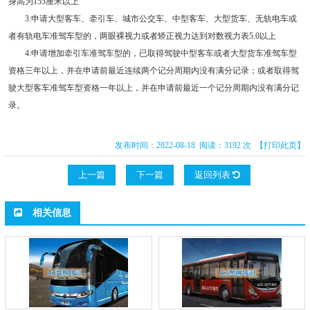
身高为155厘米以上
3:申请大型客车、牵引车、城市公交车、中型客车、大型货车、无轨电车或
者有轨电车准驾车型的，两眼裸视力或者矫正视力达到对数视力表5.0以上
4:申请增加牵引车准驾车型的，已取得驾驶中型客车或者大型货车准驾车型
资格三年以上，并在申请前最近连续两个记分周期内没有满分记录；或者取得驾
驶大型客车准驾车型资格一年以上，并在申请前最近一个记分周期内没有满分记
录。
发布时间：2022-08-18 阅读：3192 次
【打印此页】
上一篇
下一篇
返回列表
相关信息